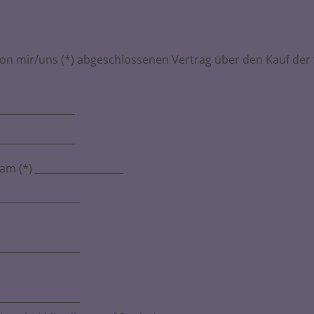
 von mir/uns (*) abgeschlossenen Vertrag über den Kauf der
________________
________________
 am (*) __________________
_________________
_________________
_________________